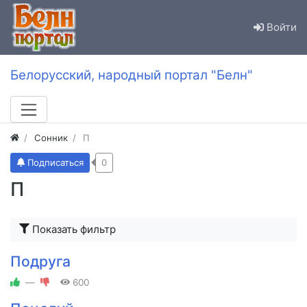
Войти
Белорусский, народный портал "Белн"
Сонник
П
Подписаться
0
П
Показать фильтр
Подруга
—
600