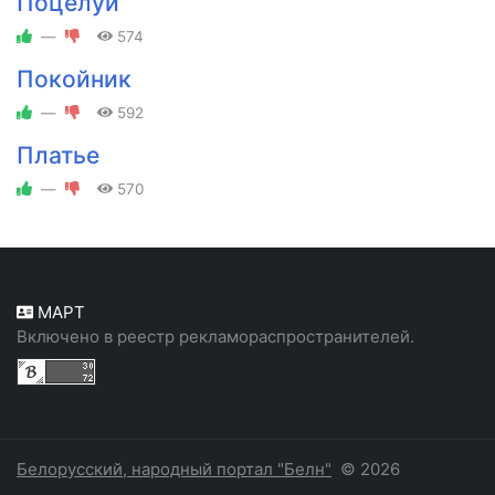
Поцелуй
—
574
Покойник
—
592
Платье
—
570
МАРТ
Включено в реестр рекламораспространителей.
Белорусский, народный портал "Белн"
© 2026