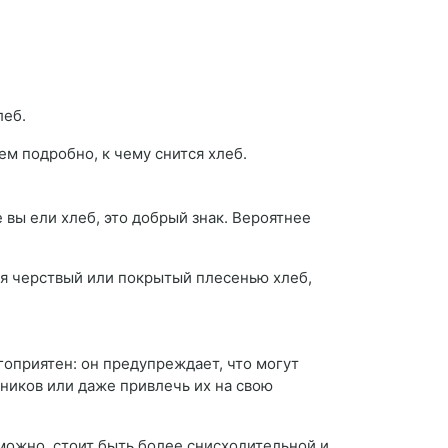
леб.
ем подробно, к чему снится хлеб.
вы ели хлеб, это добрый знак. Вероятнее
ся черствый или покрытый плесенью хлеб,
гоприятен: он предупреждает, что могут
рников или даже привлечь их на свою
можно, стоит быть более снисходительной и