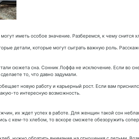
 могут иметь особое значение. Разберемся, к чему снится х
оторые детали, которые могут сыграть важную роль. Расскаж
али сюжета сна. Сонник Лоффа не исключение. Если во сне 
 сделаете то, что давно задумали.
 обещает новую работу и карьерный рост. Если вам приснил
 какую-то интересную возможность.
ужчин, их ждет успех в работе. Для женщин такой сон небла
лись с кем-то хлебом, то вскоре сможете обезоружить сопе
хлеб, нужно обратить внимание на отношения с детьми. Воз