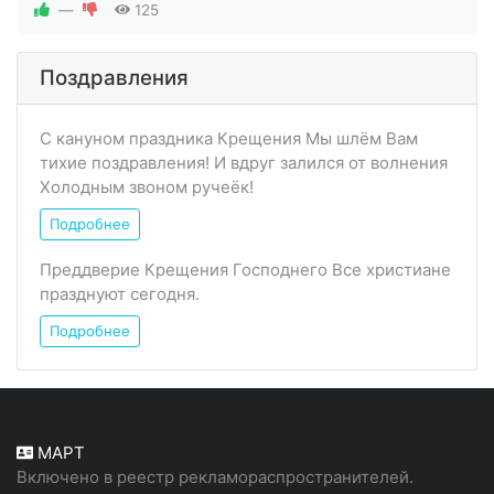
—
125
Поздравления
С кануном праздника Крещения Мы шлём Вам
тихие поздравления! И вдруг залился от волнения
Холодным звоном ручеёк!
Подробнее
Преддверие Крещения Господнего Все христиане
празднуют сегодня.
Подробнее
МАРТ
Включено в реестр рекламораспространителей.