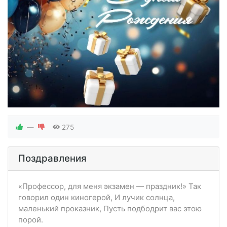
—
275
Поздравления
«Профессор, для меня экзамен — праздник!» Так
говорил один киногерой, И лучик солнца,
маленький проказник, Пусть подбодрит вас этою
порой.