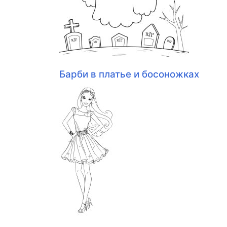
Барби в платье и босоножках