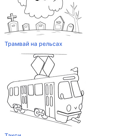
Трамвай на рельсах
Такси