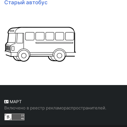
Старый автобус
МАРТ
Включено в реестр рекламораспространителей.