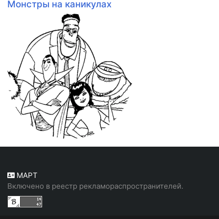
Монстры на каникулах
МАРТ
Включено в реестр рекламораспространителей.