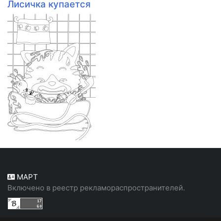
Лисичка купается
МАРТ
Включено в реестр рекламораспространителей.