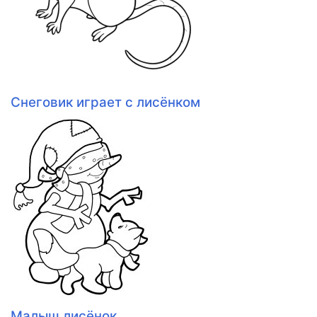
Снеговик играет с лисёнком
Малыш лисёнок