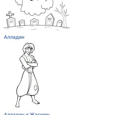
Алладин
Алладин и Жасмин