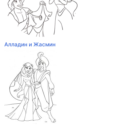
Алладин и Жасмин