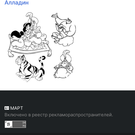
Алладин
МАРТ
Включено в реестр рекламораспространителей.