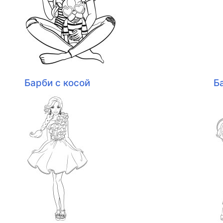
Барби с косой
Б