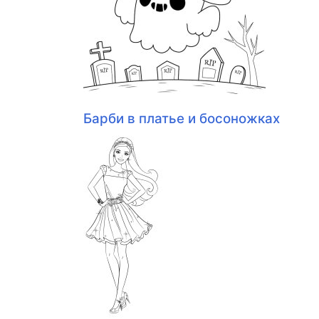
Барби в платье и босоножках