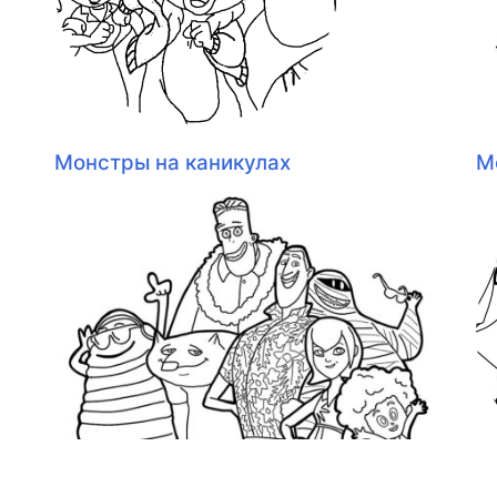
Монстры на каникулах
М