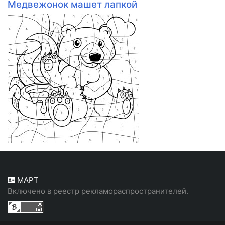
Медвежонок машет лапкой
МАРТ
Включено в реестр рекламораспространителей.