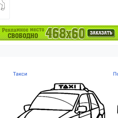
Такси
П