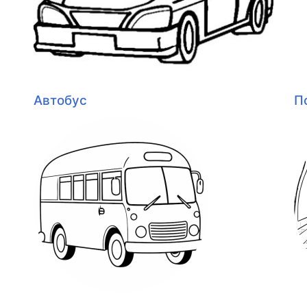
Автобус
П