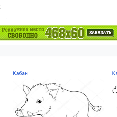
Кабан
К