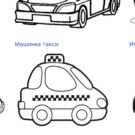
Машинка такси
И