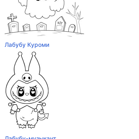
Лабубу Куроми
Лабубу-музыкант