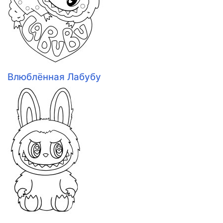
Влюблённая Лабубу