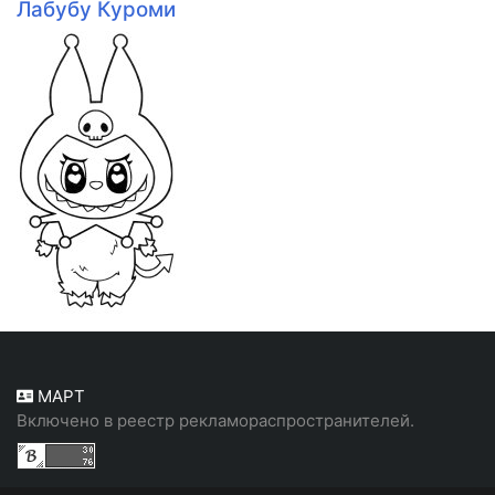
Лабубу Куроми
МАРТ
Включено в реестр рекламораспространителей.