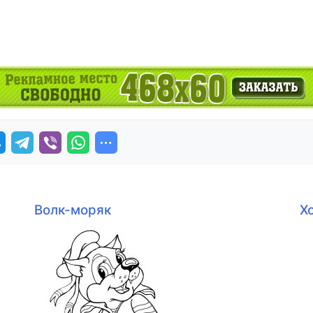
Волк-моряк
Х