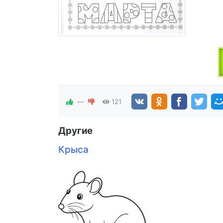
—
121
Другие
Крыса