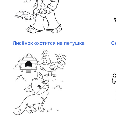
Лисёнок охотится на петушка
С