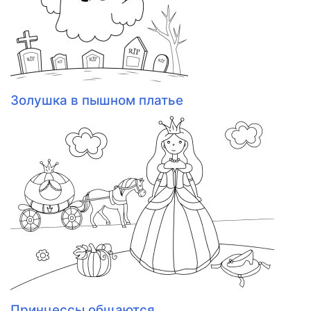
Золушка в пышном платье
Принцессы общаются