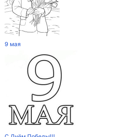
9 мая
С Днём Победы!!!