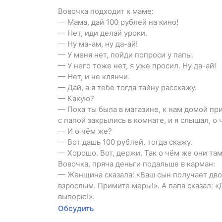
Вовочка подходит к маме:
— Мама, дай 100 рублей на кино!
— Нет, иди делай уроки.
— Ну ма-ам, ну да-ай!
— У меня нет, пойди попроси у папы.
— У него тоже нет, я уже просил. Ну да-ай!
— Нет, и не клянчи.
— Дай, а я тебе тогда тайну расскажу.
— Какую?
— Пока ты была в магазине, к нам домой пр
с папой закрылись в комнате, и я слышал, о
— И о чём же?
— Вот дашь 100 рублей, тогда скажу.
— Хорошо. Вот, держи. Так о чём же они та
Вовочка, пряча деньги подальше в карман:
— Женщина сказала: «Ваш сын получает дво
взрослым. Примите меры!». А папа сказал: «
выпорю!».
Обсудить