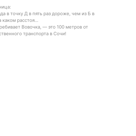
ница:
а в точку Д в пять раз дороже, чем из Б в
на каком расстоя…
еребивает Вовочка, — это 100 метров от
ственного транспорта в Сочи!