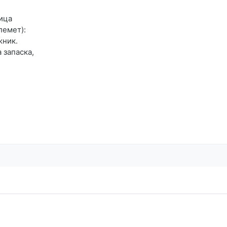
лица
лемет):
жник.
 запаска,