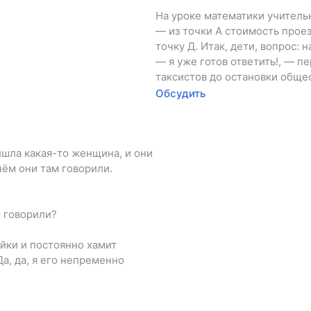
На уроке математики учитель
— из точки А стоимость проезд
точку Д. Итак, дети, вопрос: 
— я уже готов ответить!, — п
таксистов до остановки обще
Обсудить
ишла какая-то женщина, и они
 чём они там говорили.
м говорили?
йки и постоянно хамит
Да, да, я его непременно