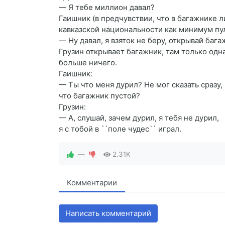
— Я тебе миллион давал?
Гаишник (в предчувствии, что в багажнике 
кавказской национальности как минимум пу
— Hу давал, я взяток не беру, открывай бага
Грузин открывает багажник, там только одна
больше ничего.
Гаишник:
— Ты что меня дурил? Hе мог сказать сразу,
что багажник пустой?
Грузин:
— А, слушай, зачем дурил, я тебя не дурил,
я с тобой в ``поле чудес`` играл.
—
2.31K
Комментарии
Написать комментарий