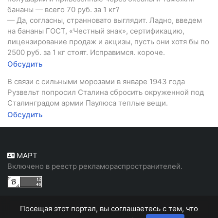
бананы — всего 70 руб. за 1 кг?
— Да, согласны, странновато выглядит. Ладно, введем
на бананы ГОСТ, «Честный знак», сертификацию,
лицензирование продаж и акцизы, пусть они хотя бы по
2500 руб. за 1 кг стоят. Исправимся. короче.
Обсудить
В связи с сильными морозами в январе 1943 года
Рузвельт попросил Сталина сбросить окруженной под
Сталинградом армии Паулюса теплые вещи.
Обсудить
МАРТ
Включено в реестр рекламораспространителей.
Посещая этот портал, вы соглашаетесь с тем, что