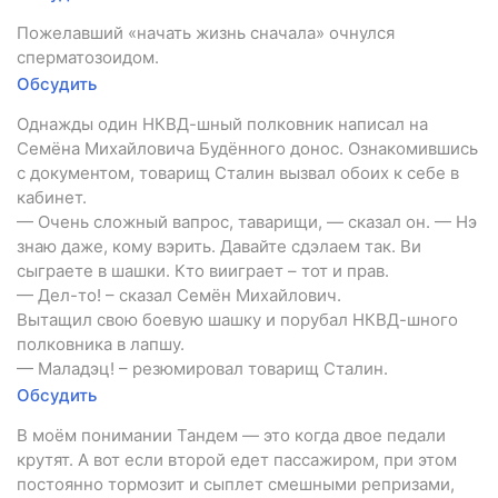
Пожелавший «начать жизнь сначала» очнулся
сперматозоидом.
Обсудить
Однажды один НКВД-шный полковник написал на
Семёна Михайловича Будённого донос. Ознакомившись
с документом, товарищ Сталин вызвал обоих к себе в
кабинет.
— Очень сложный вапрос, таварищи, — сказал он. — Нэ
знаю даже, кому вэрить. Давайте сдэлаем так. Ви
сыграете в шашки. Кто вииграет – тот и прав.
— Дел-то! – сказал Семён Михайлович.
Вытащил свою боевую шашку и порубал НКВД-шного
полковника в лапшу.
— Маладэц! – резюмировал товарищ Сталин.
Обсудить
В моём понимании Тандем — это когда двое педали
крутят. А вот если второй едет пассажиром, при этом
постоянно тормозит и сыплет смешными репризами,