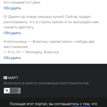
это называется Цирк.
Обсудить
О! Директор новую машину купил! Сейчас придет
рассказывать, что в стране кризис и он вынужден нам
снизить зарплату.
Обсудить
Учительница: — Вовочка, назови каких—нибудь два
местоимения.
— Кто, я? — Молодец, Вовочка.
Обсудить
МАРТ
Включено в реестр рекламораспространителей.
Посещая этот портал, вы соглашаетесь с тем, что