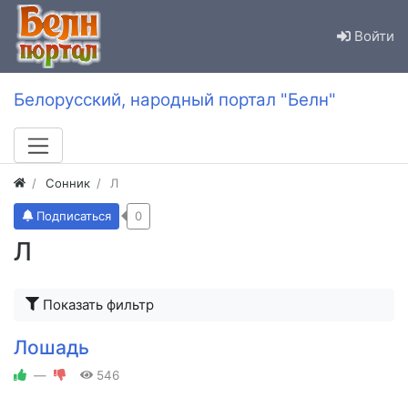
Войти
Белорусский, народный портал "Белн"
Сонник
Л
Подписаться
0
Л
Показать фильтр
Лошадь
—
546